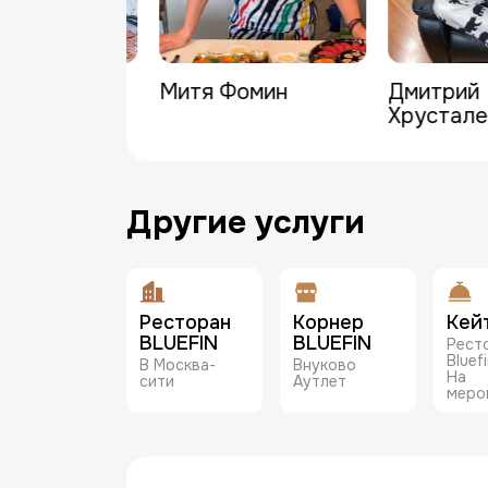
а Чехова
Митя Фомин
Дмитрий
Хрустале
Другие услуги
Ресторан
Корнер
Кей
BLUEFIN
BLUEFIN
Рест
Bluef
В Москва-
Внуково
На
сити
Аутлет
меро