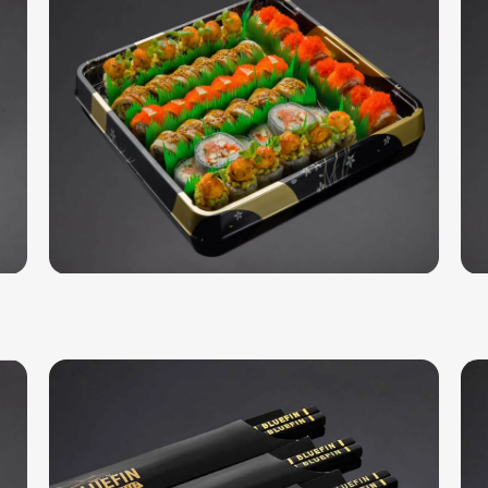
Редко и по делу: расскажем о новых блюдах, сезонных
коллекциях и персональных предложениях BLUEFIN.
Выберите удобный способ связи. Настройки можно
изменить в любой момент.
SMS и сообщения на телефон
Электронная почта
Нажимая «Завершить регистрацию», вы соглашаетесь получать рекламные и
информационные сообщения от BLUEFIN по выбранным каналам. Согласие
можно отозвать в любой момент в настройках профиля.
Условия получения
сообщений
.
Завершить регистрацию
Вы успешно авторизовались