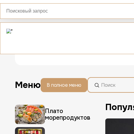
Москва
Адрес доставки
Спецпредложения и Новости
От
Меню
В полное меню
Поиск
Попул
Плато
морепродуктов