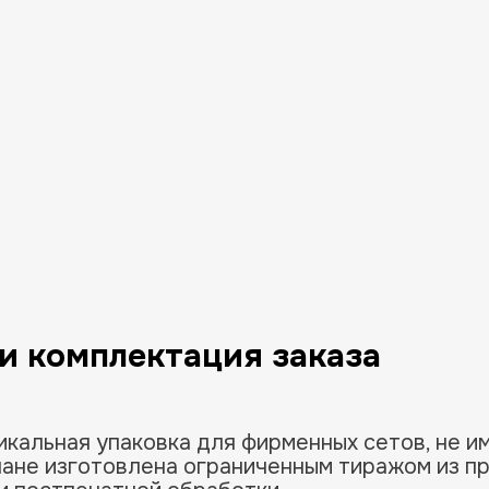
Вам будет выслан проверочный код
Выслать код
Подтвердите номер
и комплектация заказа
Срок действия коды вышел
кальная упаковка для фирменных сетов, не и
пане изготовлена ограниченным тиражом из п
Отправить код повторно