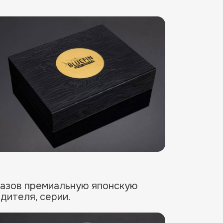
аш заказ.
аказов премиальную японскую
одителя, серии.