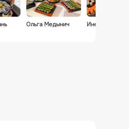
ань
Ольга Медынич
Инесса Шевчу