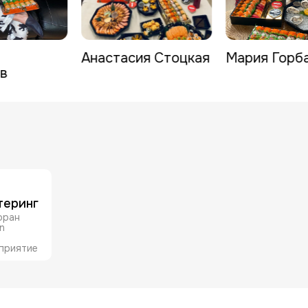
Анастасия Стоцкая
Мария Горб
в
теринг
оран
in
приятие