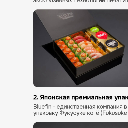
эксклюзивных технологий печати 
При смен
2. Японская премиальная упа
Bluefin - единственная компания 
упаковку Фукусуке когё (Fukusuke