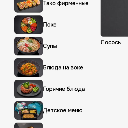
Выбрать адрес
Тако фирменные
Поке
Мин. сумма заказа
Лосось
Неполный адрес, выбер
Супы
Блюда на воке
Горячие блюда
Детское меню