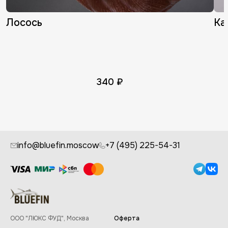
Лосось
Ка
340 ₽
info@bluefin.moscow
+7 (495) 225-54-31
Или введите вручную
Мин. сумма заказа
ООО "ЛЮКС ФУД", Москва
Оферта