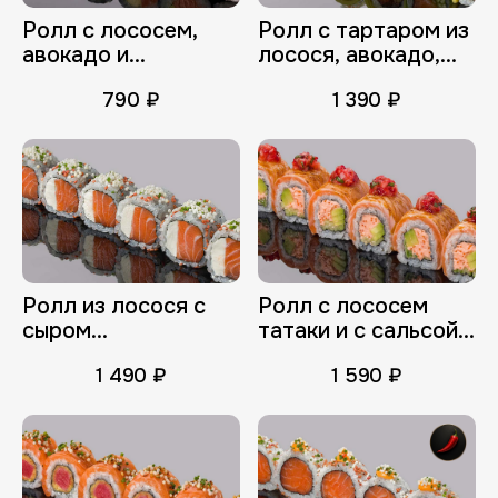
Срок действия коды вышел
Ролл с лососем,
Ролл с тартаром из
авокадо и
лосося, авокадо,
Отправить код повторно
трюфельным
овощами в остром
790 ₽
1 390 ₽
соусом
соусе
Регистрация
Войти под другим телефоном
Имя (обязательно)
Ролл из лосося с
Ролл с лососем
сыром
татаки и с сальсой
E-mail (обязательно)
Филадельфия и
клубника-базилик
1 490 ₽
1 590 ₽
луком-сибулетом
E-mail
Можно держать вас в курсе?