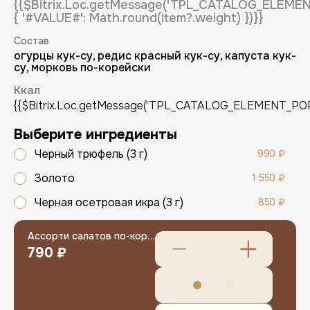
{{$Bitrix.Loc.getMessage('TPL_CATALOG_ELEM
{ '#VALUE#': Math.round(item?.weight) })}}
Состав
огурцы кук-су, редис красный кук-су, капуста кук-
су, морковь по-корейски
Ккал
{{$Bitrix.Loc.getMessage('TPL_CATALOG_ELEMENT_POPUP
Регистрация
Выберите ингредиенты
Черный трюфель (3 г)
990 ₽
Имя (обязательно)
Золото
1 550 ₽
Черная осетровая икра (3 г)
850 ₽
E-mail (обязательно)
Ассорти салатов по-корейски
E-mail
790 ₽