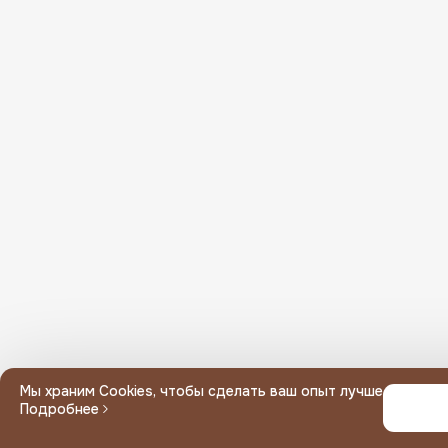
Или введите вручную
Мин. сумма заказа
Неполный адрес, выберите дом
Ваш адрес вне зоны доставки
Мы храним Cookies, чтобы сделать ваш опыт лучше
Подробнее