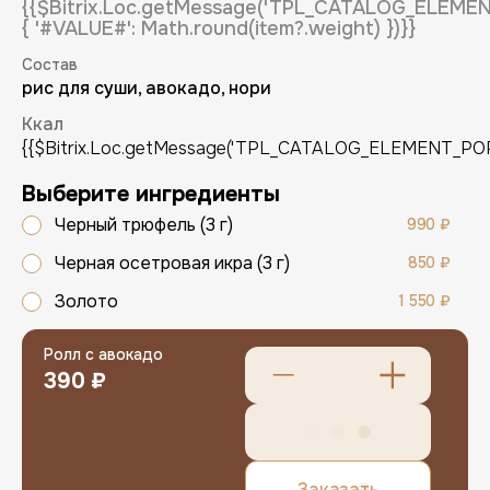
{{$Bitrix.Loc.getMessage('TPL_CATALOG_ELEM
{ '#VALUE#': Math.round(item?.weight) })}}
Состав
рис для суши, авокадо, нори
Ккал
{{$Bitrix.Loc.getMessage('TPL_CATALOG_ELEMENT_POPUP
Выберите ингредиенты
Регистрация
Черный трюфель (3 г)
990 ₽
Имя (обязательно)
Черная осетровая икра (3 г)
850 ₽
Золото
1 550 ₽
E-mail (обязательно)
Ролл с авокадо
390 ₽
E-mail
Заказать