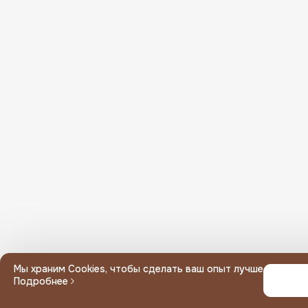
Или введите вручную
Мин. сумма заказа
Неполный адрес, выберите дом
Ваш адрес вне зоны доставки
Мы храним Cookies, чтобы сделать ваш опыт лучше
Подробнее