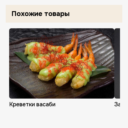
Похожие товары
Нажимая «Завершить регистрацию», в
Креветки васаби
Запе