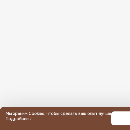
Или введите вручную
Мин. сумма заказа
Неполный адрес, выберите дом
Ваш адрес вне зоны доставки
Мы храним Cookies, чтобы сделать ваш опыт лучше
Подробнее