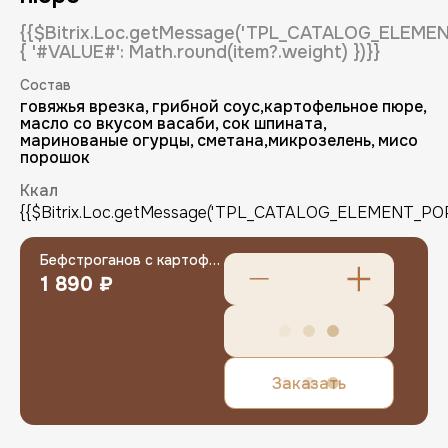
{{$Bitrix.Loc.getMessage('TPL_CATALOG_ELEM
{ '#VALUE#': Math.round(item?.weight) })}}
Состав
говяжья врезка, грибной соус,картофельное пюре,
масло со вкусом васаби, сок шпината,
маринованые огурцы, сметана,микрозелень, мисо
порошок
Регистрация
Ккал
{{$Bitrix.Loc.getMessage('TPL_CATALOG_ELEMENT_POPUP
Имя (обязательно)
Бефстроганов с картофельным пюре
1 890 ₽
E-mail (обязательно)
E-mail
Заказать