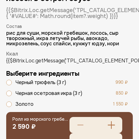
{{$Bitrix.Loc.getMessage('TPL_CATALOG_ELEM
{ '#VALUE#': Math.round(item?.weight) })}}
Состав
рис для суши, морской гребешок, лосось, сыр
творожный, икра летучей рыбы, авокадо,
микрозелень, соус спайси, кунжут юдзу, нори
Ккал
Регистрация
{{$Bitrix.Loc.getMessage('TPL_CATALOG_ELEMENT_POPUP
Имя (обязательно)
Выберите ингредиенты
Черный трюфель (3 г)
990 ₽
Черная осетровая икра (3 г)
850 ₽
E-mail (обязательно)
Золото
1 550 ₽
E-mail
Ролл из морского гребешка и лосося в остром соусе
2 590 ₽