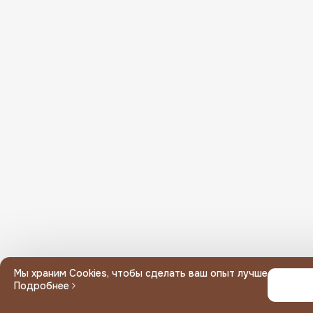
Или введите вручную
Мин. сумма заказа
Неполный адрес, выберите дом
Ваш адрес вне зоны доставки
Мы храним Cookies, чтобы сделать ваш опыт лучше
Подробнее