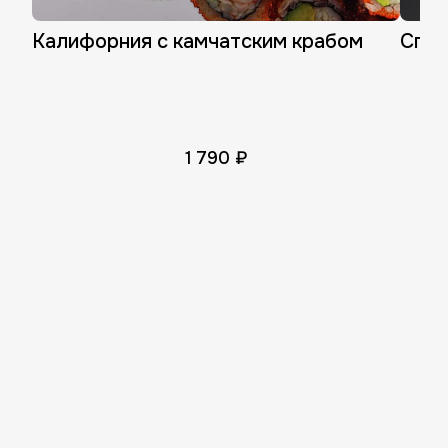
Калифорния с камчатским крабом
Спай
1 790 ₽