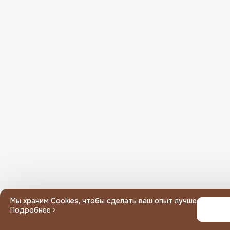
Или введите вручную
Мин. сумма заказа
Неполный адрес, выберите дом
Ваш адрес вне зоны доставки
Мы храним Cookies, чтобы сделать ваш опыт лучше
Подробнее