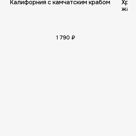
Калифорния с камчатским крабом
Хрус
жаре
юдз
1 790 ₽