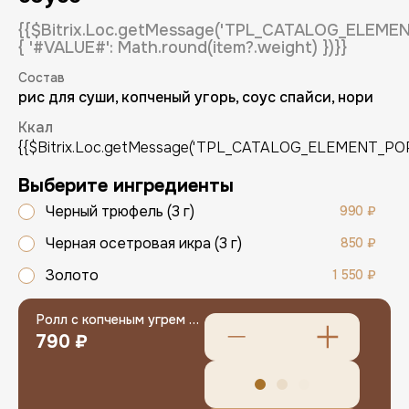
{{$Bitrix.Loc.getMessage('TPL_CATALOG_ELEM
{ '#VALUE#': Math.round(item?.weight) })}}
Состав
рис для суши, копченый угорь, соус спайси, нори
Ккал
{{$Bitrix.Loc.getMessage('TPL_CATALOG_ELEMENT_POPUP
Регистрация
Выберите ингредиенты
Имя (обязательно)
Черный трюфель (3 г)
990 ₽
Черная осетровая икра (3 г)
850 ₽
Золото
1 550 ₽
E-mail (обязательно)
E-mail
Ролл с копченым угрем в остром соусе
790 ₽