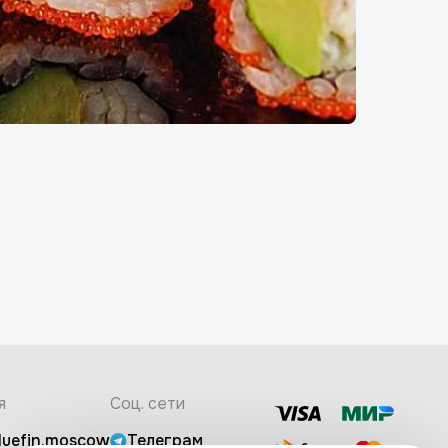
Сет Трио
я
Соц. сети
luefin.moscow
Телеграм