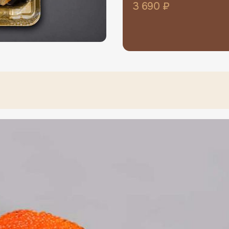
3 690 ₽
Вам будет выслан проверочный код
Доста
Выслать код
ите дом
Ваш адрес вне зоны доставки
Подтвердите номер
Срок действия коды вышел
Отправить код повторно
Ваш город Москва?
Да