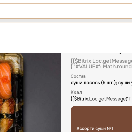
Вс-Чт
Пт-Сб
+7 (495) 225-54-31
10:00 - 22:00
10:00 - 
и суши №1
Ассорти су
{{$Bitrix.Loc.getMes
{ '#VALUE#': Math.round(
Авторизация
Состав
суши лосось (6 шт.); суши 
Номер телефона
Ккал
{{$Bitrix.Loc.getMessage(
Номер телефона
Ассорти суши №1