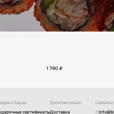
SMS и сообщения на телефон
Электронная почта
Нажимая «Завершить регистрацию», вы соглашаетесь получать рекламные и
информационные сообщения от BLUEFIN по выбранным каналам. Согласие
можно отозвать в любой момент в настройках профиля.
Условия получения
сообщений
.
Завершить регистрацию
1 790 ₽
Вы успешно авторизовались
Загружаем страницу
кидки и Акции
Дополнительно
Связатьс
одарочные сертификаты
Доставка
info@b