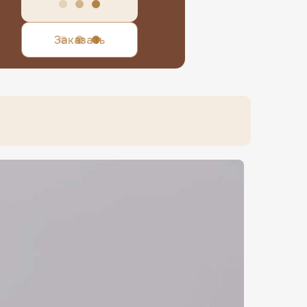
Выбрать
вка работает еще
3 часа
Заказать
Позвонить менеджеру