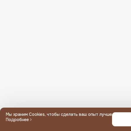
Или введите вручную
Мин. сумма заказа
Неполный адрес, выберите дом
Ваш адрес вне зоны доставки
Мы храним Cookies, чтобы сделать ваш опыт лучше
Подробнее