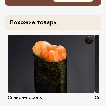
Похожие товары
Нажимая «Завершить регистрацию», в
Спайси-лосось
Спай