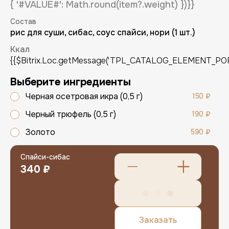
{ '#VALUE#': Math.round(item?.weight) })}}
Состав
рис для суши, сибас, соус спайси, нори (1 шт.)
Ккал
{{$Bitrix.Loc.getMessage('TPL_CATALOG_ELEMENT_POPUP
Выберите ингредиенты
Регистрация
Черная осетровая икра (0,5 г)
150 ₽
Черный трюфель (0,5 г)
190 ₽
Имя (обязательно)
Золото
590 ₽
Спайси-сибас
E-mail (обязательно)
340 ₽
E-mail
Заказать